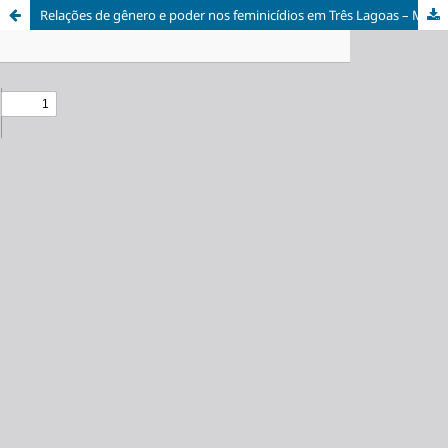
Relações de gênero e poder nos feminicídios em Três Lagoas – Mato Grosso do Sul