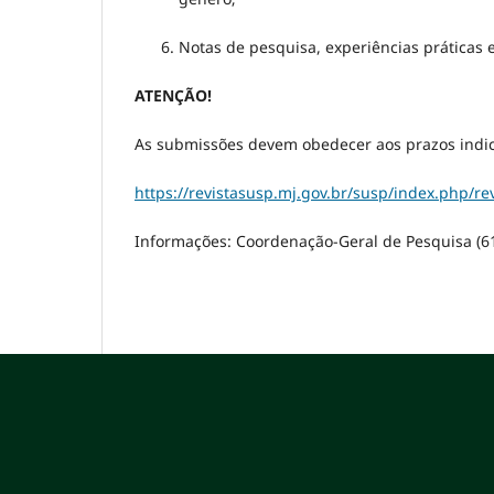
Notas de pesquisa, experiências práticas 
ATENÇÃO!
As submissões devem obedecer aos prazos indic
https://revistasusp.mj.gov.br/susp/index.php/re
Informações: Coordenação-Geral de Pesquisa (6