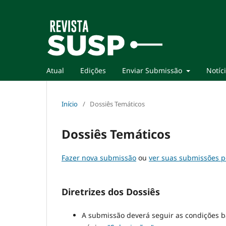
Atual
Edições
Enviar Submissão
Notíc
Início
/
Dossiês Temáticos
Dossiês Temáticos
Fazer nova submissão
ou
ver suas submissões 
Diretrizes dos Dossiês
A submissão deverá seguir as condições bá