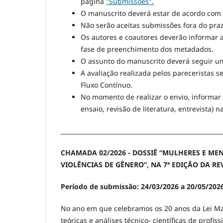
página
"Submissões".
O manuscrito deverá estar de acordo com
Não serão aceitas submissões fora do praz
Os autores e coautores deverão informar a 
fase de preenchimento dos metadados.
O assunto do manuscrito deverá seguir um
A avaliação realizada pelos pareceristas
Fluxo Contínuo.
No momento de realizar o envio, informar 
ensaio, revisão de literatura, entrevista) 
______________________________________________________
CHAMADA 02/2026 - DOSSIÊ “MULHERES E ME
VIOLÊNCIAS DE GÊNERO”, NA 7ª EDIÇÃO DA REV
Período de submissão: 24/03/2026 a 20/05/202
No ano em que celebramos os 20 anos da Lei Mar
teóricas e análises técnico- científicas de prof