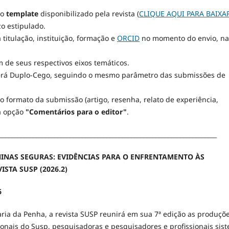
 o
template
disponibilizado pela revista (
CLIQUE AQUI PARA BAIXA
o estipulado.
titulação, instituição, formação e
ORCID
no momento do envio, na
 de seus respectivos eixos temáticos.
 será Duplo-Cego, seguindo o mesmo parâmetro das submissões de
o formato da submissão (artigo, resenha, relato de experiência,
na opção
"Comentários para o editor"
.
_______________________________________________________________________
NINAS SEGURAS: EVIDÊNCIAS PARA O ENFRENTAMENTO ÀS
ISTA SUSP (2026.2)
6
ia da Penha, a revista SUSP reunirá em sua 7ª edição as produçõ
issionais do Susp, pesquisadoras e pesquisadores e profissionais sis