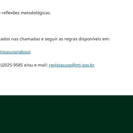
e reflexões metodológicas.
ados nas chamadas e seguir as regras disponíveis em:
vistasusp/about
1)2025-9585 e/ou e-mail:
revistasusp@mj.gov.br