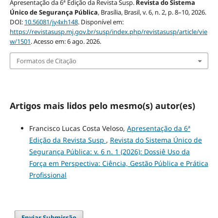
Apresentação da 6ª Edição da Revista Susp.
Revista do Sistema
Único de Segurança Pública
, Brasília, Brasil, v. 6, n. 2, p. 8–10, 2026.
DOI:
10.56081/jy4xh148
. Disponível em:
https://revistasusp.mj.gov.br/susp/index.php/revistasusp/article/vie
w/1501
. Acesso em: 6 ago. 2026.
Formatos de Citação
Artigos mais lidos pelo mesmo(s) autor(es)
Francisco Lucas Costa Veloso,
Apresentação da 6ª
Edição da Revista Susp
,
Revista do Sistema Único de
Segurança Pública: v. 6 n. 1 (2026): Dossiê Uso da
Força em Perspectiva: Ciência, Gestão Pública e Prática
Profissional
Enviar Submissão