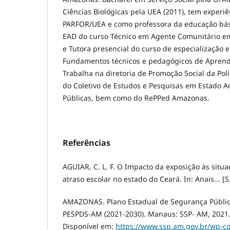
Ciências Biológicas pela UEA (2011), tem experi
PARFOR/UEA e como professora da educação bási
EAD do curso Técnico em Agente Comunitário
e Tutora presencial do curso de especialização
Fundamentos técnicos e pedagógicos de Aprend
Trabalha na diretoria de Promoção Social da Políc
do Coletivo de Estudos e Pesquisas em Estado Am
Públicas, bem como do RePPed Amazonas.
Referências
AGUIAR, C. L. F. O Impacto da exposição às situa
atraso escolar no estado do Ceará. In: Anais... [S
AMAZONAS. Plano Estadual de Segurança Pública
PESPDS-AM (2021-2030). Manaus: SSP- AM, 2021.
Disponível em:
https://www.ssp.am.gov.br/wp-c