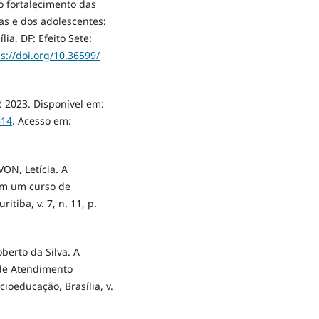
no fortalecimento das
as e dos adolescentes:
lia, DF: Efeito Sete:
s://doi.org/10.36599/
P. 2023. Disponível em:
614
. Acesso em:
ON, Letícia. A
em um curso de
itiba, v. 7, n. 11, p.
berto da Silva. A
 de Atendimento
ioeducação, Brasília, v.