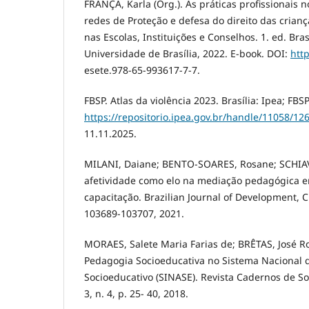
FRANÇA, Karla (Org.). As práticas profissionais 
redes de Proteção e defesa do direito das crianç
nas Escolas, Instituições e Conselhos. 1. ed. Brasí
Universidade de Brasília, 2022. E-book. DOI:
http
esete.978-65-993617-7-7.
FBSP. Atlas da violência 2023. Brasília: Ipea; FBS
https://repositorio.ipea.gov.br/handle/11058/12
11.11.2025.
MILANI, Daiane; BENTO-SOARES, Rosane; SCHIAV
afetividade como elo na mediação pedagógica 
capacitação. Brazilian Journal of Development, Cur
103689-103707, 2021.
MORAES, Salete Maria Farias de; BRÊTAS, José Ro
Pedagogia Socioeducativa no Sistema Nacional
Socioeducativo (SINASE). Revista Cadernos de Soc
3, n. 4, p. 25- 40, 2018.