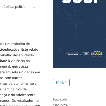
pública, polícia militar,
ado um trabalho de
ioeducativa. Este relato
trabalho desenvolvido
bate à violência na
ental, entrevista
pera em sete unidades em
ias com outras
PDF
iativas de atendimento a
al, em bairros da
riança e do Adolescente
Publicado
Humanos. Os resultados no
18-12-2025