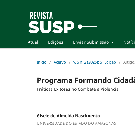
Atual
Edições
Enviar Submissão
Notíc
Início
/
Acervo
/
v. 5 n. 2 (2025): 5ª Edição
/
Artigo
Programa Formando Cidad
Práticas Exitosas no Combate à Violência
Gisele de Almeida Nascimento
UNIVERSIDADE DO ESTADO DO AMAZONAS