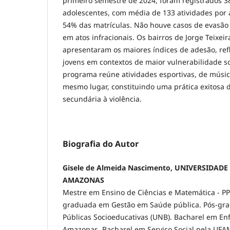
primeiro semestre de 2024, foram registrados 3
adolescentes, com média de 133 atividades por 
54% das matrículas. Não houve casos de evasão 
em atos infracionais. Os bairros de Jorge Teixei
apresentaram os maiores índices de adesão, ref
jovens em contextos de maior vulnerabilidade so
programa reúne atividades esportivas, de música
mesmo lugar, constituindo uma prática exitosa 
secundária à violência.
Biografia do Autor
Gisele de Almeida Nascimento, UNIVERSIDAD
AMAZONAS
Mestre em Ensino de Ciências e Matemática - P
graduada em Gestão em Saúde pública. Pós-gra
Públicas Socioeducativas (UNB). Bacharel em E
Amazonas. Bacharel em Serviço Social pela UFAM