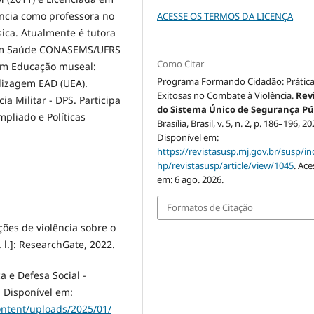
ência como professora no
ACESSE OS TERMOS DA LICENÇA
ca. Atualmente é tutora
 em Saúde CONASEMS/UFRS
Como Citar
 em Educação museal:
Programa Formando Cidadão: Prátic
izagem EAD (UEA).
Exitosas no Combate à Violência.
Rev
ia Militar - DPS. Participa
do Sistema Único de Segurança Pú
pliado e Políticas
Brasília, Brasil, v. 5, n. 2, p. 186–196, 20
Disponível em:
https://revistasusp.mj.gov.br/susp/in
hp/revistasusp/article/view/1045
. Ac
em: 6 ago. 2026.
Formatos de Citação
ções de violência sobre o
. l.]: ResearchGate, 2022.
 e Defesa Social -
 Disponível em:
ontent/uploads/2025/01/