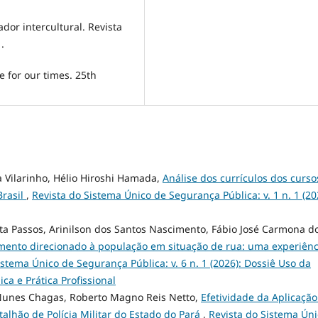
dor intercultural. Revista
.
e for our times. 25th
ra Vilarinho, Hélio Hiroshi Hamada,
Análise dos currículos dos curso
Brasil
,
Revista do Sistema Único de Segurança Pública: v. 1 n. 1 (20
sta Passos, Arinilson dos Santos Nascimento, Fábio José Carmona d
mento direcionado à população em situação de rua: uma experiênc
istema Único de Segurança Pública: v. 6 n. 1 (2026): Dossiê Uso da
ca e Prática Profissional
 Nunes Chagas, Roberto Magno Reis Netto,
Efetividade da Aplicação
talhão de Polícia Militar do Estado do Pará
,
Revista do Sistema Úni