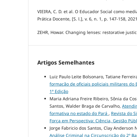
VIEIRA, C. D. et al. O Educador Social como media
Prática Docente, [S. l.], v. 6, n. 1, p. 147-158, 2021
ZEHR, Howar. Changing lenses: restorative justic
Artigos Semelhantes
Luiz Paulo Leite Bolsonaro, Tatiane Ferrei
formação de oficiais policiais militares do 
1ª Edição
Maria Adriana Freire Ribeiro, Sônia da Co
Santos, Walder Braga de Carvalho,
Atendi
formativa no estado do Pará
,
Revista do S
Força em Perspectiva: Ciência, Gestão Públi
Jorge Fabricio dos Santos, Clay Anderson
Análise Criminal na Circunscrição do 2º Ba