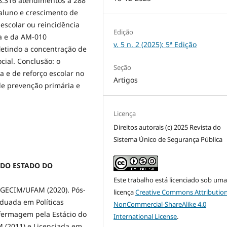
8.316 atendimentos a 288
aluno e crescimento de
escolar ou reincidência
Edição
ra e da AM-010
v. 5 n. 2 (2025): 5ª Edição
letindo a concentração de
cial. Conclusão: o
Seção
 e de reforço escolar no
Artigos
de prevenção primária e
Licença
Direitos autorais (c) 2025 Revista do
Sistema Único de Segurança Pública
E DO ESTADO DO
Este trabalho está licenciado sob um
PGECIM/UFAM (2020). Pós-
licença
Creative Commons Attribution
duada em Políticas
NonCommercial-ShareAlike 4.0
nfermagem pela Estácio do
International License
.
 (2011) e Licenciada em