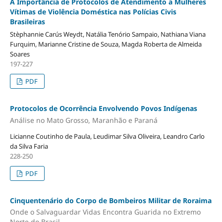
A Importância de Protocolos de Atendimento a Mulheres
Vítimas de Violência Doméstica nas Polícias Civis
Brasileiras
Stèphannie Carús Weydt, Natália Tenório Sampaio, Nathiana Viana
Furquim, Marianne Cristine de Souza, Magda Roberta de Almeida
Soares
197-227
PDF
Protocolos de Ocorrência Envolvendo Povos Indígenas
Análise no Mato Grosso, Maranhão e Paraná
Licianne Coutinho de Paula, Leudimar Silva Oliveira, Leandro Carlo
da Silva Faria
228-250
PDF
Cinquentenário do Corpo de Bombeiros Militar de Roraima
Onde o Salvaguardar Vidas Encontra Guarida no Extremo
Norte do Brasil