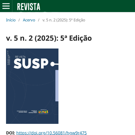
Início
/
Acervo
/
v. 5 n. 2 (2025): 5ª Edição
v. 5 n. 2 (2025): 5ª Edição
DOI:
https://doi.org/10.56081/hgw9r475