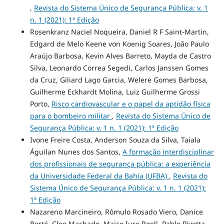
,
Revista do Sistema Único de Segurança Pública: v. 1
n. 1 (2021): 1ª Edição
Rosenkranz Naciel Noqueira, Daniel R F Saint-Martin,
Edgard de Melo Keene von Koenig Soares, João Paulo
Araújo Barbosa, Kevin Alves Barreto, Mayda de Castro
Silva, Leonardo Correa Segedi, Carlos Janssen Gomes
da Cruz, Giliard Lago Garcia, Welere Gomes Barbosa,
Guilherme Eckhardt Molina, Luiz Guilherme Grossi
Porto,
Risco cardiovascular e o papel da aptidão física
para o bombeiro militar
,
Revista do Sistema Único de
Segurança Pública: v. 1 n. 1 (2021): 1ª Edição
Ivone Freire Costa, Anderson Souza da Silva, Taiala
Águilan Nunes dos Santos,
A formação interdisciplinar
dos profissionais de segurança pública: a experiência
da Universidade Federal da Bahia (UFBA)
,
Revista do
Sistema Único de Segurança Pública: v. 1 n. 1 (2021):
1ª Edição
Nazareno Marcineiro, Rômulo Rosado Viero, Danice
Berté, Cleo Machado, Maico Iure Roell, Pablo Pivetta