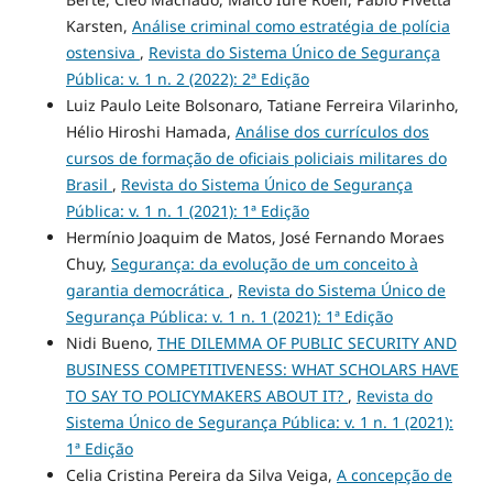
Karsten,
Análise criminal como estratégia de polícia
ostensiva
,
Revista do Sistema Único de Segurança
Pública: v. 1 n. 2 (2022): 2ª Edição
Luiz Paulo Leite Bolsonaro, Tatiane Ferreira Vilarinho,
Hélio Hiroshi Hamada,
Análise dos currículos dos
cursos de formação de oficiais policiais militares do
Brasil
,
Revista do Sistema Único de Segurança
Pública: v. 1 n. 1 (2021): 1ª Edição
Hermínio Joaquim de Matos, José Fernando Moraes
Chuy,
Segurança: da evolução de um conceito à
garantia democrática
,
Revista do Sistema Único de
Segurança Pública: v. 1 n. 1 (2021): 1ª Edição
Nidi Bueno,
THE DILEMMA OF PUBLIC SECURITY AND
BUSINESS COMPETITIVENESS: WHAT SCHOLARS HAVE
TO SAY TO POLICYMAKERS ABOUT IT?
,
Revista do
Sistema Único de Segurança Pública: v. 1 n. 1 (2021):
1ª Edição
Celia Cristina Pereira da Silva Veiga,
A concepção de