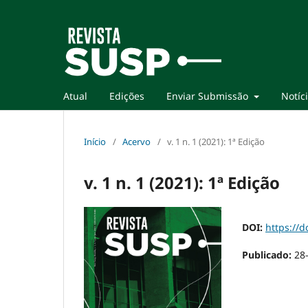
Atual
Edições
Enviar Submissão
Notíc
Início
/
Acervo
/
v. 1 n. 1 (2021): 1ª Edição
v. 1 n. 1 (2021): 1ª Edição
DOI:
https://
Publicado:
28