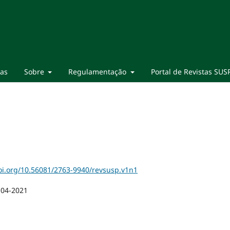
ias
Sobre
Regulamentação
Portal de Revistas SUS
doi.org/10.56081/2763-9940/revsusp.v1n1
-04-2021