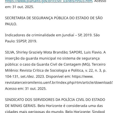
https://www.planalto.gov.br/ccivil_03/leis/l9503.htm
. Acesso
em: 31 out. 2025.
SECRETARIA DE SEGURANÇA PÚBLICA DO ESTADO DE SÃO
PAULO.
Indicadores de criminalidade em Jundiaí – SP, 2019. São
Paulo: SSPSP, 2019.
SILVA, Shirley Graziely Mota Brandão; SAPORI, Luis Flavio. A
inserção da guarda municipal no sistema de segurança
pública: o caso da Guarda Civil de Contagem (MG). Terceiro
Milênio: Revista Crítica de Sociologia e Política, v. 22, n. 3, p.
104-131, set./dez. 2023. Disponível em: https://www.
revistaterceiromilenio.uenf.br/index.php/rtm/article/download
Acesso em: 31 out. 2025.
SINDICATO DOS SERVIDORES DA POLÍCIA CIVIL DO ESTADO
DE MINAS GERAIS. Belo Horizonte é considerada uma das
cidades mais perigosas do mundo. Belo Horizonte: Sindpol