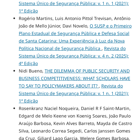
Sistema Único de Segurança Pública: v. 1 n. 1 (2021):
1ª Edição
Rogério Martins, Luis Antonio Pittol Trevisan, Antônio
João de Mello Júnior, Davi Novelo,
O SUSP e o Primeiro
Plano Estadual de Segurança Pública e Defesa Social
de Santa Catarina: Uma Experiência à Luz da Nova
Política Nacional de Segurança Pública
,
Revista do
Sistema Único de Segurança Pública: v. 4 n. 2 (2025):
4ª Edição
Nidi Bueno,
THE DILEMMA OF PUBLIC SECURITY AND
BUSINESS COMPETITIVENESS: WHAT SCHOLARS HAVE
TO SAY TO POLICYMAKERS ABOUT IT?
,
Revista do
Sistema Único de Segurança Pública: v. 1 n. 1 (2021):
1ª Edição
Rosenkranz Naciel Noqueira, Daniel R F Saint-Martin,
Edgard de Melo Keene von Koenig Soares, João Paulo
Araújo Barbosa, Kevin Alves Barreto, Mayda de Castro
Silva, Leonardo Correa Segedi, Carlos Janssen Gomes
da Cruz, Giliard Lago Garcia, Welere Gomes Barbosa,