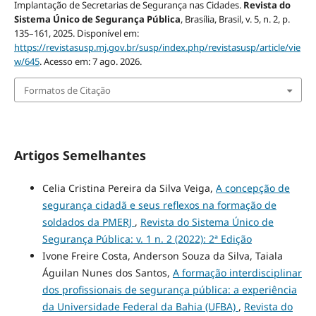
Implantação de Secretarias de Segurança nas Cidades.
Revista do
Sistema Único de Segurança Pública
, Brasília, Brasil, v. 5, n. 2, p.
135–161, 2025. Disponível em:
https://revistasusp.mj.gov.br/susp/index.php/revistasusp/article/vie
w/645
. Acesso em: 7 ago. 2026.
Formatos de Citação
Artigos Semelhantes
Celia Cristina Pereira da Silva Veiga,
A concepção de
segurança cidadã e seus reflexos na formação de
soldados da PMERJ
,
Revista do Sistema Único de
Segurança Pública: v. 1 n. 2 (2022): 2ª Edição
Ivone Freire Costa, Anderson Souza da Silva, Taiala
Águilan Nunes dos Santos,
A formação interdisciplinar
dos profissionais de segurança pública: a experiência
da Universidade Federal da Bahia (UFBA)
,
Revista do