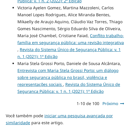
Pública: v. 1 n. 2 (2022): 2ª Edição
Victoria Ayelen Gomez, Martina Mazzoleni, Carlos
Manoel Lopes Rodrigues, Alice Miranda Bentes,
Mikaelly de Araujo Aquino, Cláudio Vaz Torres, Thiago
Gomes Nascimento, Sérgio Eduardo Silva de Oliveira,
Maria José Chambel, Cristiane Faiad,
Conflito trabalho-
família em segurança pública: uma revisão integrativa
,
Revista do Sistema Único de Segurança Pública: v. 1
n. 1 (2021): 1ª Edição
Maria Stela Grossi Porto, Daniele de Sousa Alcântara,
Entrevista com Maria Stela Grossi Porto: um diálogo
sobre segurança pública no brasil, violência e
representações sociais
,
Revista do Sistema Único de
Segurança Pública: v. 1 n. 1 (2021): 1ª Edição
1-10 de 100
Próximo
Você também pode
iniciar uma pesquisa avançada por
similaridade
para este artigo.