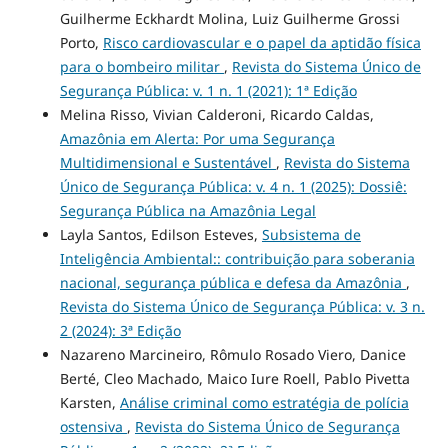
Guilherme Eckhardt Molina, Luiz Guilherme Grossi
Porto,
Risco cardiovascular e o papel da aptidão física
para o bombeiro militar
,
Revista do Sistema Único de
Segurança Pública: v. 1 n. 1 (2021): 1ª Edição
Melina Risso, Vivian Calderoni, Ricardo Caldas,
Amazônia em Alerta: Por uma Segurança
Multidimensional e Sustentável
,
Revista do Sistema
Único de Segurança Pública: v. 4 n. 1 (2025): Dossiê:
Segurança Pública na Amazônia Legal
Layla Santos, Edilson Esteves,
Subsistema de
Inteligência Ambiental:: contribuição para soberania
nacional, segurança pública e defesa da Amazônia
,
Revista do Sistema Único de Segurança Pública: v. 3 n.
2 (2024): 3ª Edição
Nazareno Marcineiro, Rômulo Rosado Viero, Danice
Berté, Cleo Machado, Maico Iure Roell, Pablo Pivetta
Karsten,
Análise criminal como estratégia de polícia
ostensiva
,
Revista do Sistema Único de Segurança