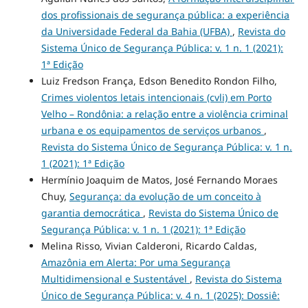
dos profissionais de segurança pública: a experiência
da Universidade Federal da Bahia (UFBA)
,
Revista do
Sistema Único de Segurança Pública: v. 1 n. 1 (2021):
1ª Edição
Luiz Fredson França, Edson Benedito Rondon Filho,
Crimes violentos letais intencionais (cvli) em Porto
Velho – Rondônia: a relação entre a violência criminal
urbana e os equipamentos de serviços urbanos
,
Revista do Sistema Único de Segurança Pública: v. 1 n.
1 (2021): 1ª Edição
Hermínio Joaquim de Matos, José Fernando Moraes
Chuy,
Segurança: da evolução de um conceito à
garantia democrática
,
Revista do Sistema Único de
Segurança Pública: v. 1 n. 1 (2021): 1ª Edição
Melina Risso, Vivian Calderoni, Ricardo Caldas,
Amazônia em Alerta: Por uma Segurança
Multidimensional e Sustentável
,
Revista do Sistema
Único de Segurança Pública: v. 4 n. 1 (2025): Dossiê: