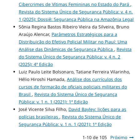
Cibercrimes de Vítimas Femininas no Estado do Pará
,
Revista do Sistema Único de Segurança Pública: v. 4 n.
1 (2025): Dossiê: Segurança Pública na Amazônia Legal
Sônia Regina Bastos Ribeiro Vieira da Silveira, Bruno
Araújo Alencar,
Parâmetros Estratégicos para a
Distribuição do Efetivo Policial Militar no Piauí: Uma
Análise das Dinâmicas de Segurança Pública
,
Revista
do Sistema Único de Segurança Pública: v. 4 n. 2
(2025): 4ª Edição
Luiz Paulo Leite Bolsonaro, Tatiane Ferreira Vilarinho,
Hélio Hiroshi Hamada,
Análise dos currículos dos
cursos de formação de oficiais policiais militares do
Brasil
,
Revista do Sistema Único de Segurança
Pública: v. 1 n. 1 (2021): 1ª Edição
José Vicente Silva Filho,
David Bayley: lições para as
polícias brasileiras
,
Revista do Sistema Único de
Segurança Pública: v. 1 n. 1 (2021): 1ª Edição
1-10 de 105
Próximo