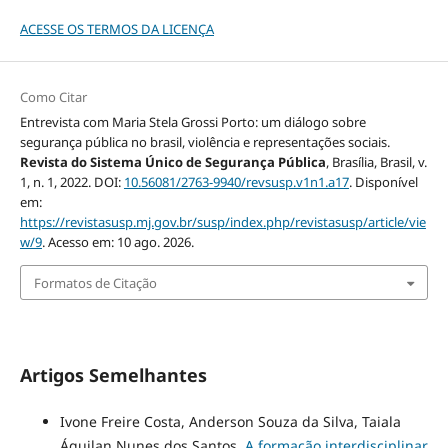
ACESSE OS TERMOS DA LICENÇA
Como Citar
Entrevista com Maria Stela Grossi Porto: um diálogo sobre
segurança pública no brasil, violência e representações sociais.
Revista do Sistema Único de Segurança Pública
, Brasília, Brasil, v.
1, n. 1, 2022. DOI:
10.56081/2763-9940/revsusp.v1n1.a17
. Disponível
em:
https://revistasusp.mj.gov.br/susp/index.php/revistasusp/article/vie
w/9
. Acesso em: 10 ago. 2026.
Formatos de Citação
Artigos Semelhantes
Ivone Freire Costa, Anderson Souza da Silva, Taiala
Águilan Nunes dos Santos,
A formação interdisciplinar