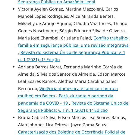
Segurança Pública na Amazônia Legal
Victoria Ayelen Gomez, Martina Mazzoleni, Carlos
Manoel Lopes Rodrigues, Alice Miranda Bentes,
Mikaelly de Araujo Aquino, Cláudio Vaz Torres, Thiago
Gomes Nascimento, Sérgio Eduardo Silva de Oliveira,
Maria José Chambel, Cristiane Faiad,
Conflito trabalho-
família em segurança pública: uma revisão integrativa
,
Revista do Sistema Único de Segurança Pública: v. 1
n. 1 (2021): 1ª Edição
Adriana Barros Norat, Fernanda Marinho Corrêa de
Almeida, Silvia dos Santos de Almeida, Edson Marcos
Leal Soares Ramos, Alethea Maria Carolina Sales
Bernardo,
Violência doméstica e familiar contra a
mulher, em Belém - Pará, durante o período da
pandemia da COVID - 19
,
Revista do Sistema Único de
Segurança Pública: v. 1 n. 1 (2021): 1ª Edição
Bruna Cabral Silva, Edson Marcos Leal Soares Ramos,
Alan Johnnes Lira Feitosa, Joyce Gama Souza,
Caracterização dos Boletins de Ocorrência Policial de