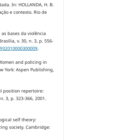
tada. In: HOLLANDA, H. B.
ação e contexto. Rio de
 as bases da violência
asília, v. 30, n. 3, p. 556-
98932010000300009
.
 Women and policing in
w York: Aspen Publishing,
 position repertoire:
n. 3, p. 323-366, 2001.
ical self theory:
zing society. Cambridge: