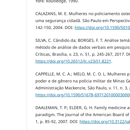
York: Routledge, 1990.
CALAZANS, M. E. Mulheres no policiamento osten
uma segurança cidadã. São Paulo em Perspectiva, 
142-150, 2004. DOI:
https://doi.org/10.1590/S0
SILVA, C. Cândido da; BORGES, F. T. Análise temá
método de análise de dados verbais em pesquisa
Críticas, Brasília, v. 23, n. 51, p. 245-267, 2017. D
https://doi.org/10.26512/lc.v23i51.8221
.
CAPPELLE, M. C. A.; MELO, M. C. O. L. Mulheres po
poder e de gênero na polícia militar de Minas Ge
Administração Mackenzie, São Paulo, v. 11, n. 3, 
https://doi.org/10.1590/S1678-697120100003000
DAALEMAN, T. P.; ELDER, G. H. Family medicine a
paradigm. The Journal of the American Board of F
1, p. 85-92, 2007. DOI:
https://doi.org/10.3122/j