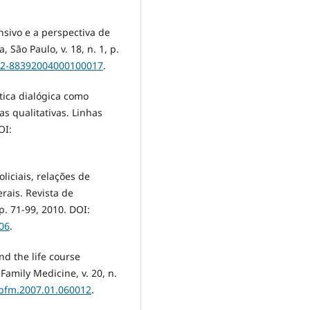
sivo e a perspectiva de
São Paulo, v. 18, n. 1, p.
102-88392004000100017
.
tica dialógica como
s qualitativas. Linhas
OI:
liciais, relações de
rais. Revista de
p. 71-99, 2010. DOI:
06
.
nd the life course
amily Medicine, v. 20, n.
abfm.2007.01.060012
.