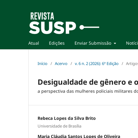
Atual
Edições
Enviar Submissão
Notíc
Início
/
Acervo
/
v. 6 n. 2 (2026): 6ª Edição
/
Artigo
Desigualdade de gênero e os
a perspectiva das mulheres policiais militares do
Rebeca Lopes da Silva Brito
Universidade de Brasília
Maria Cláudia Santos Lopes de Oliveira