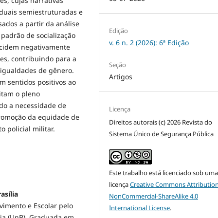
es, cujas narrativas
iduais semiestruturadas e
ados a partir da análise
Edição
 padrão de socialização
v. 6 n. 2 (2026): 6ª Edição
ncidem negativamente
es, contribuindo para a
Seção
sigualdades de gênero.
Artigos
m sentidos positivos ao
mitam o pleno
ndo a necessidade de
Licença
 promoção da equidade de
Direitos autorais (c) 2026 Revista do
 policial militar.
Sistema Único de Segurança Pública
Este trabalho está licenciado sob um
licença
Creative Commons Attribution
asília
NonCommercial-ShareAlike 4.0
vimento e Escolar pelo
International License
.
ília (UnB). Graduada em