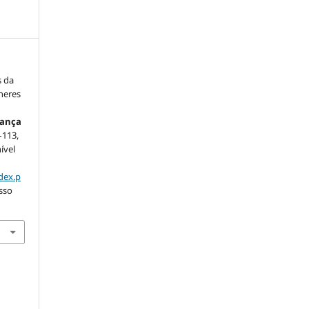
s da
lheres
rança
6–113,
ível
dex.p
esso