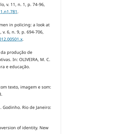
, v. 11, n. 1, p. 74-96,
11.n1.781
.
n in policing: a look at
v. 6, n. 9, p. 694-706,
2012.00501.x
.
o da produção de
tivas. In: OLIVEIRA, M. C.
tura e educação.
 com texto, imagem e som:
8.
 Godinho. Rio de Janeiro:
version of identity. New