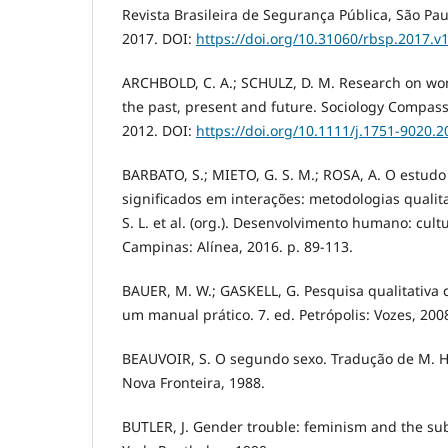
Revista Brasileira de Segurança Pública, São Paulo
2017. DOI:
https://doi.org/10.31060/rbsp.2017.v
ARCHBOLD, C. A.; SCHULZ, D. M. Research on wome
the past, present and future. Sociology Compass, 
2012. DOI:
https://doi.org/10.1111/j.1751-9020.
BARBATO, S.; MIETO, G. S. M.; ROSA, A. O estud
significados em interações: metodologias qualita
S. L. et al. (org.). Desenvolvimento humano: cul
Campinas: Alínea, 2016. p. 89-113.
BAUER, M. W.; GASKELL, G. Pesquisa qualitativa
um manual prático. 7. ed. Petrópolis: Vozes, 200
BEAUVOIR, S. O segundo sexo. Tradução de M. H.
Nova Fronteira, 1988.
BUTLER, J. Gender trouble: feminism and the sub