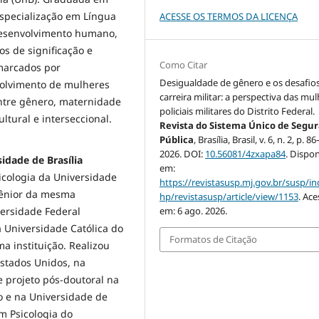
especialização em Língua
ACESSE OS TERMOS DA LICENÇA
desenvolvimento humano,
os de significação e
Como Citar
 marcados por
Desigualdade de gênero e os desafio
olvimento de mulheres
carreira militar: a perspectiva das mu
 entre gênero, maternidade
policiais militares do Distrito Federal.
ultural e interseccional.
Revista do Sistema Único de Segu
Pública
, Brasília, Brasil, v. 6, n. 2, p. 8
2026. DOI:
10.56081/4zxapa84
. Dispon
idade de Brasília
em:
sicologia da Universidade
https://revistasusp.mj.gov.br/susp/in
Sênior da mesma
hp/revistasusp/article/view/1153
. Ac
ersidade Federal
em: 6 ago. 2026.
a Universidade Católica do
Formatos de Citação
a instituição. Realizou
Estados Unidos, na
 projeto pós-doutoral na
ro e na Universidade de
m Psicologia do