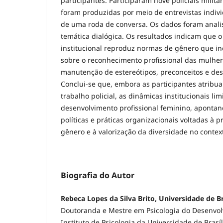
participantes. Participaram nove policiais militar
foram produzidas por meio de entrevistas indiv
de uma roda de conversa. Os dados foram analis
temática dialógica. Os resultados indicam que o
institucional reproduz normas de gênero que i
sobre o reconhecimento profissional das mulher
manutenção de estereótipos, preconceitos e de
Conclui-se que, embora as participantes atribua
trabalho policial, as dinâmicas institucionais li
desenvolvimento profissional feminino, aponta
políticas e práticas organizacionais voltadas à
gênero e à valorização da diversidade no contexto
Biografia do Autor
Rebeca Lopes da Silva Brito, Universidade de Br
Doutoranda e Mestre em Psicologia do Desenvol
Instituto de Psicologia da Universidade de Bras