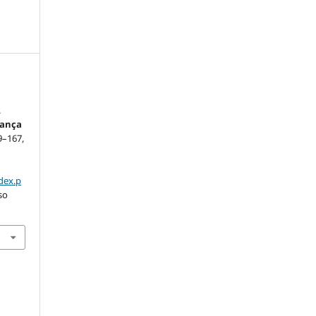
.
rança
49–167,
dex.p
so