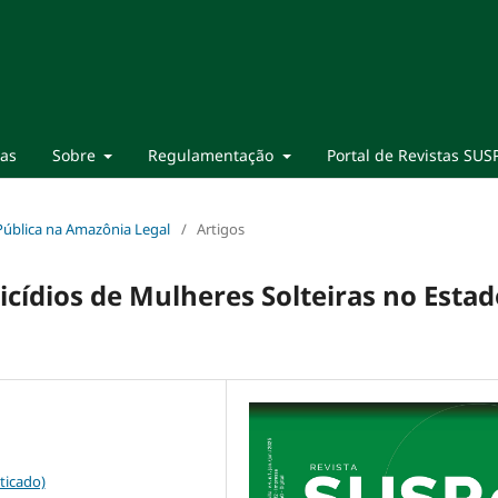
ias
Sobre
Regulamentação
Portal de Revistas SUS
a Pública na Amazônia Legal
/
Artigos
icídios de Mulheres Solteiras no Estad
ticado)