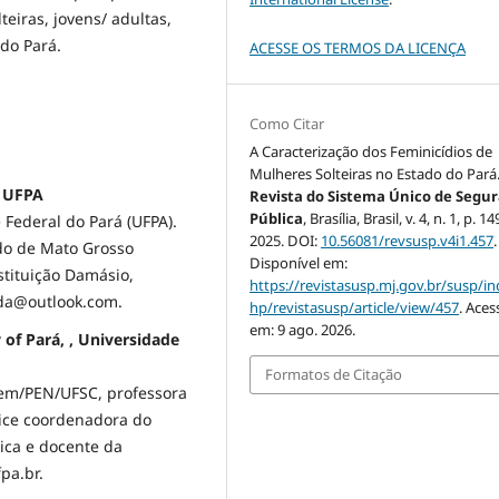
teiras, jovens/ adultas,
 do Pará.
ACESSE OS TERMOS DA LICENÇA
Como Citar
A Caracterização dos Feminicídios de
Mulheres Solteiras no Estado do Pará
/ UFPA
Revista do Sistema Único de Segu
Pública
, Brasília, Brasil, v. 4, n. 1, p. 1
Federal do Pará (UFPA).
2025. DOI:
10.56081/revsusp.v4i1.457
.
do de Mato Grosso
Disponível em:
stituição Damásio,
https://revistasusp.mj.gov.br/susp/in
nda@outlook.com.
hp/revistasusp/article/view/457
. Aces
em: 9 ago. 2026.
 of Pará, , Universidade
Formatos de Citação
em/PEN/UFSC, professora
ice coordenadora do
ca e docente da
pa.br.