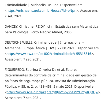
Criminalidade | Michaelis On-line. Disponível em:
<
https://michaelis.uol.com.br/busca?id=oNpn
>. Acesso em:
7 set. 2021.
DANCEY, Christine; REIDY, John. Estatística sem Matemática
para Psicologia. Porto Alegre: Atmed, 2006.
DEUTSCHE WELLE. Criminalidade | Internacional –
Alemanha, Europa, África | DW | 27.08.2021. Disponível em:
<
https://www.dw.com/pt-002/criminalidade/t-55318316
>.
Acesso em: 7 set. 2021.
FIGUEIREDO, Sabrina Oliveira De et al. Fatores
determinantes do controle da criminalidade em gestão de
políticas de segurança pública. Revista de Administração
Pública, v. 55, n. 2, p. 438–458, 5 maio 2021. Disponível em:
<
https://www.scielo.br/j/rap/a/gt8jhYSbyXSfX9YHmydQDQk/
>.
Acesso em: 7 set. 2021.