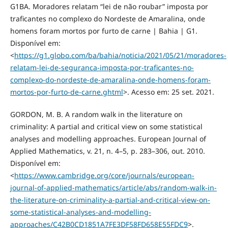
G1BA. Moradores relatam “lei de não roubar” imposta por
traficantes no complexo do Nordeste de Amaralina, onde
homens foram mortos por furto de carne | Bahia | G1.
Disponível em:
<
https://g1.globo.com/ba/bahia/noticia/2021/05/21/moradores-
relatam-lei-de-seguranca-imposta-por-traficantes-no-
complexo-do-nordeste-de-amaralina-onde-homens-foram-
mortos-por-furto-de-carne.ghtml
>. Acesso em: 25 set. 2021.
GORDON, M. B. A random walk in the literature on
criminality: A partial and critical view on some statistical
analyses and modelling approaches. European Journal of
Applied Mathematics, v. 21, n. 4–5, p. 283–306, out. 2010.
Disponível em:
<
https://www.cambridge.org/core/journals/european-
journal-of-applied-mathematics/article/abs/random-walk-in-
the-literature-on-criminality-a-partial-and-critical-view-on-
some-statistical-analyses-and-modelling-
approaches/C42B0CD1851A7FE3DF58FD658E55FDC9
>.