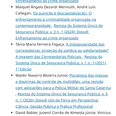
Enfrentamento ao crime organizado
Maiquel Ângelo Dezordi Wermuth, André Luís
Callegari,
Da punição à descapitalização:: O
enfrentamento à criminalidade organizada na
contemporaneidade
,
Revista do Sistema Único de
Segurança Pública: v. 3 n. 1 (2024): Dossiê:
Enfrentamento ao crime organizado
Tânia Maria Ferreira Fogaça,
A impopularidade das
corregedorias: projeção da sombra ou solidariedade?
A imagem das Corregedorias Policiais
,
Revista do
Sistema Único de Segurança Pública: v. 1 n. 1 (2021):
1ª Edição
Waldir Navarro Bezerra Junior,
Psicologia das massas
e doutrinas de controle de multidões: uma revisão
com aplicações para a Polícia Militar de Santa Catarina
,
Revista do Sistema Único de Segurança Pública: v. 6
n. 1 (2026): Dossiê Uso da Força em Perspectiva:
Ciência, Gestão Pública e Prática Profissional
David Babler, Juvenil Corrêa de Almeida Júnior, Vinicius