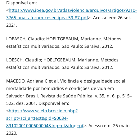
Disponível em:
<
https://www.ipea.gov.br/atlasviolencia/arquivos/artigos/9210-
3765-anais-forum-cesec-ipea-59-87.pdf
>. Acesso em: 26 set.
2021.
LOEASCH, Claudio; HOELTGEBAUM, Marianne. Métodos
estatísticos multivariados. São Paulo: Saraiva, 2012.
LOESCH, Claudio; HOELTGEBAUM, Marianne. Métodos
estatísticos multivariados. São Paulo: Saraiva, 2012.
MACEDO, Adriana C et al. Violência e desigualdade social:
mortalidade por homicídios e condições de vida em
Salvador, Brasil. Revista de Saúde Pública, v. 35, n. 6, p. 515–
522, dez. 2001. Disponível em:
<
https://www.scielo.br/scielo.php?
script=sci_arttext&pid=S0034-
89102001000600004&lng=pt&tlng=pt
>. Acesso em: 26 maio
2020.