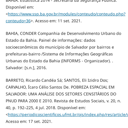
BAHIA. Estatística 2014 - Secretaria da Segurança Pública.
Disponível em:
<
https://www.ssp.ba.gov.br/modules/conteudo/conteudo.php?
conteudo=36
>. Acesso em: 11 set. 2021.
BAHIA, CONDER Companhia de Desenvolvimento Urbano do
Estado da Bahia. Painel de informações: dados
socioeconômicos do município de Salvador por bairros e
prefeituras-bairro /Sistema de Informações Geográficas
Urbanas do Estado da Bahia (INFORMS - Organizador). .
Salvador: [s.n.], 2016.
BARRETO, Ricardo Candéa Sá; SANTOS, Eli Izidro Dos;
CARVALHO, Ícaro Célio Santos De. POBREZA ESPACIAL EM
SALVADOR: UMA ANÁLISE DOS SETORES CENSITÁRIOS DO
PNUD PARA 2000 E 2010. Revista de Estudos Sociais, v. 20, n.
40, p. 192–225, 4 jul. 2018. Disponível em:
<
https://periodicoscientificos.ufmt.br/ojs/index.php/res/article
Acesso em: 17 set. 2021.