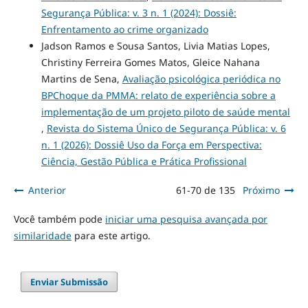
Segurança Pública: v. 3 n. 1 (2024): Dossiê:
Enfrentamento ao crime organizado
Jadson Ramos e Sousa Santos, Livia Matias Lopes,
Christiny Ferreira Gomes Matos, Gleice Nahana
Martins de Sena,
Avaliação psicológica periódica no
BPChoque da PMMA: relato de experiência sobre a
implementação de um projeto piloto de saúde mental
,
Revista do Sistema Único de Segurança Pública: v. 6
n. 1 (2026): Dossiê Uso da Força em Perspectiva:
Ciência, Gestão Pública e Prática Profissional
Anterior
61-70 de 135
Próximo
Você também pode
iniciar uma pesquisa avançada por
similaridade
para este artigo.
Enviar Submissão