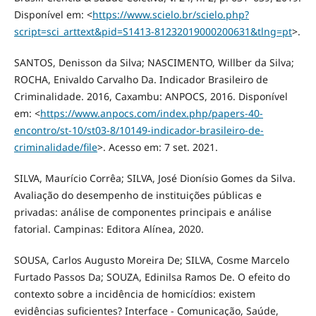
Disponível em: <
https://www.scielo.br/scielo.php?
script=sci_arttext&pid=S1413-81232019000200631&tlng=pt
>.
SANTOS, Denisson da Silva; NASCIMENTO, Willber da Silva;
ROCHA, Enivaldo Carvalho Da. Indicador Brasileiro de
Criminalidade. 2016, Caxambu: ANPOCS, 2016. Disponível
em: <
https://www.anpocs.com/index.php/papers-40-
encontro/st-10/st03-8/10149-indicador-brasileiro-de-
criminalidade/file
>. Acesso em: 7 set. 2021.
SILVA, Maurício Corrêa; SILVA, José Dionísio Gomes da Silva.
Avaliação do desempenho de instituições públicas e
privadas: análise de componentes principais e análise
fatorial. Campinas: Editora Alínea, 2020.
SOUSA, Carlos Augusto Moreira De; SILVA, Cosme Marcelo
Furtado Passos Da; SOUZA, Edinilsa Ramos De. O efeito do
contexto sobre a incidência de homicídios: existem
evidências suficientes? Interface - Comunicação, Saúde,