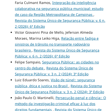
Faria Culmant Ramos,
Integração da inteligência
colaborativa na segurança pública municipal: estudo
de caso da Região Metropolitana de Campinas
,
Revista do Sistema Único de Segurança Pública: v. 6 n.
2 (2026): 6ª Edição
Victor Giovanni Pina de Mello, Jeferson Almeda
Moraes, Marina Leiko Higa,
Relação entre fadiga e
sinistros de trânsito no transporte rodoviário
brasileiro
,
Revista do Sistema Único de Segurança
Pública: v. 6 n. 2 (2026): 6ª Edição
Felipe Sampaio,
Segurança Pública:: as cidades no
centro do debate
,
Revista do Sistema Único de
Segurança Pública: v. 3 n. 2 (2024): 3ª Edição
Luiz Eduardo Soares,
Visão de túnel:: segurança
pública, ética e justiça no Brasil
,
Revista do Sistema
Único de Segurança Pública: v. 3 n. 2 (2024): 3ª Edição
João Paulo O. Martinelli,
Persecução penal e ciência:: O
método da investigação criminal eficaz à luz dos
direitos fundamentais
,
Revista do Sistema Único de