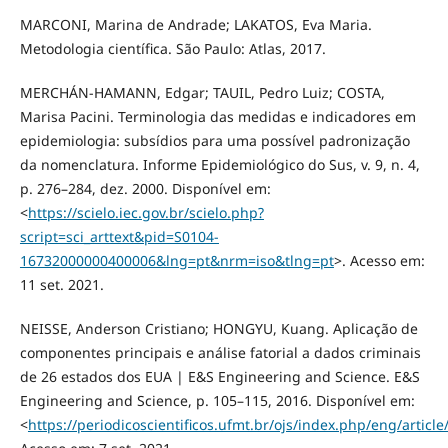
MARCONI, Marina de Andrade; LAKATOS, Eva Maria.
Metodologia científica. São Paulo: Atlas, 2017.
MERCHÁN-HAMANN, Edgar; TAUIL, Pedro Luiz; COSTA,
Marisa Pacini. Terminologia das medidas e indicadores em
epidemiologia: subsídios para uma possível padronização
da nomenclatura. Informe Epidemiológico do Sus, v. 9, n. 4,
p. 276–284, dez. 2000. Disponível em:
<
https://scielo.iec.gov.br/scielo.php?
script=sci_arttext&pid=S0104-
16732000000400006&lng=pt&nrm=iso&tlng=pt
>. Acesso em:
11 set. 2021.
NEISSE, Anderson Cristiano; HONGYU, Kuang. Aplicação de
componentes principais e análise fatorial a dados criminais
de 26 estados dos EUA | E&S Engineering and Science. E&S
Engineering and Science, p. 105–115, 2016. Disponível em:
<
https://periodicoscientificos.ufmt.br/ojs/index.php/eng/articl