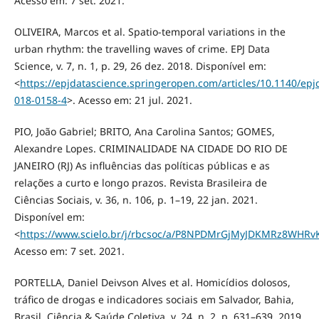
Acesso em: 7 set. 2021.
OLIVEIRA, Marcos et al. Spatio-temporal variations in the
urban rhythm: the travelling waves of crime. EPJ Data
Science, v. 7, n. 1, p. 29, 26 dez. 2018. Disponível em:
<
https://epjdatascience.springeropen.com/articles/10.1140/epj
018-0158-4
>. Acesso em: 21 jul. 2021.
PIO, João Gabriel; BRITO, Ana Carolina Santos; GOMES,
Alexandre Lopes. CRIMINALIDADE NA CIDADE DO RIO DE
JANEIRO (RJ) As influências das políticas públicas e as
relações a curto e longo prazos. Revista Brasileira de
Ciências Sociais, v. 36, n. 106, p. 1–19, 22 jan. 2021.
Disponível em:
<
https://www.scielo.br/j/rbcsoc/a/P8NPDMrGjMyJDKMRz8WHRv
Acesso em: 7 set. 2021.
PORTELLA, Daniel Deivson Alves et al. Homicídios dolosos,
tráfico de drogas e indicadores sociais em Salvador, Bahia,
Brasil. Ciência & Saúde Coletiva, v. 24, n. 2, p. 631–639, 2019.