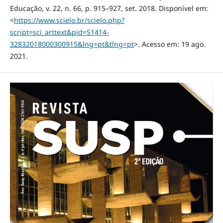
Educação, v. 22, n. 66, p. 915–927, set. 2018. Disponível em:
<
https://www.scielo.br/scielo.php?
script=sci_arttext&pid=S1414-
32832018000300915&lng=pt&tlng=pt
>. Acesso em: 19 ago.
2021.