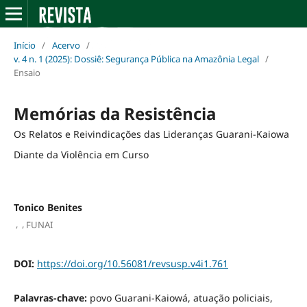
Início
/
Acervo
/
v. 4 n. 1 (2025): Dossiê: Segurança Pública na Amazônia Legal
/
Ensaio
Memórias da Resistência
Os Relatos e Reivindicações das Lideranças Guarani-Kaiowa
Diante da Violência em Curso
Tonico Benites
,
,
FUNAI
DOI:
https://doi.org/10.56081/revsusp.v4i1.761
Palavras-chave:
povo Guarani-Kaiowá, atuação policiais,