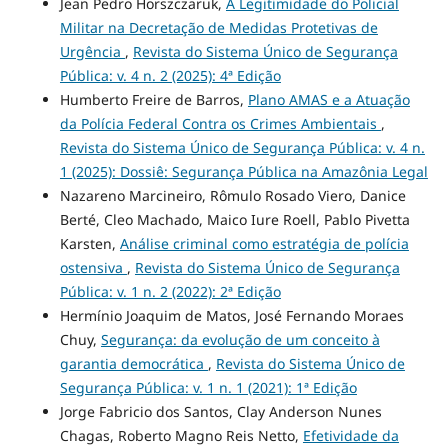
Jean Pedro Horszczaruk,
A Legitimidade do Policial
Militar na Decretação de Medidas Protetivas de
Urgência
,
Revista do Sistema Único de Segurança
Pública: v. 4 n. 2 (2025): 4ª Edição
Humberto Freire de Barros,
Plano AMAS e a Atuação
da Polícia Federal Contra os Crimes Ambientais
,
Revista do Sistema Único de Segurança Pública: v. 4 n.
1 (2025): Dossiê: Segurança Pública na Amazônia Legal
Nazareno Marcineiro, Rômulo Rosado Viero, Danice
Berté, Cleo Machado, Maico Iure Roell, Pablo Pivetta
Karsten,
Análise criminal como estratégia de polícia
ostensiva
,
Revista do Sistema Único de Segurança
Pública: v. 1 n. 2 (2022): 2ª Edição
Hermínio Joaquim de Matos, José Fernando Moraes
Chuy,
Segurança: da evolução de um conceito à
garantia democrática
,
Revista do Sistema Único de
Segurança Pública: v. 1 n. 1 (2021): 1ª Edição
Jorge Fabricio dos Santos, Clay Anderson Nunes
Chagas, Roberto Magno Reis Netto,
Efetividade da