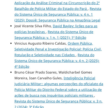
Aplicação da Análise Criminal na Circunscrição do 2º
Batalhão de Polícia Militar do Estado do Pará
,
Revista
do Sistema Único de Segurança Pública: v. 4 n. 1
(2025): Dossiê: Segurança Pública na Amazônia Legal
José Vicente Silva Filho,
David Bayley: lições para as
polícias brasileiras
,
Revista do Sistema Único de
Segurança Pública: v. 1 n. 1 (2021): 1ª Edição
Vinicius Augusto Ribeiro Caldas,
Ordem Pública,
Seletividade Penal e Investigação Policial: Polícia Civil,
Rotulação e Seletividade nas Cidades
,
Revista do
Sistema Único de Segurança Pública: v. 4 n. 2 (2025):
4ª Edição
Bruno César Prado Soares, Waldicharbel Gomes
Moreira, Ioan Carvalho Gules,
Inteligência Policial
Judiciária Militar:: algumas percepções do oficialato da
Polícia Militar do Distrito Federal sobre a utilização de
ações de busca nos inquéritos policiais militares
,
Revista do Sistema Único de Segurança Pública: v. 3 n.
2 (2024): 3ª Edição