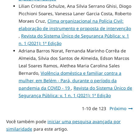
Lilian Cristina Schulze, Ana Silvia Serrano Ghisi, Diogo
Picchioni Soares, Vanessa Laner Garcia Costa, Roberto
Moraes Cruz,
Clima organizacional na Polícia Civil:
elaboração de instrumento e proposta de intervenção
,
Revista do Sistema Único de Segurança Pública: v. 1
n. 1 (2021): 1ª Edição
Adriana Barros Norat, Fernanda Marinho Corrêa de
Almeida, Silvia dos Santos de Almeida, Edson Marcos
Leal Soares Ramos, Alethea Maria Carolina Sales
Bernardo,
Violência doméstica e familiar contra a
mulher, em Belém - Pará, durante o período da
pandemia da COVID - 19
,
Revista do Sistema Único de
Segurança Pública: v. 1 n. 1 (2021): 1ª Edição
1-10 de 123
Próximo
Você também pode
iniciar uma pesquisa avançada por
similaridade
para este artigo.